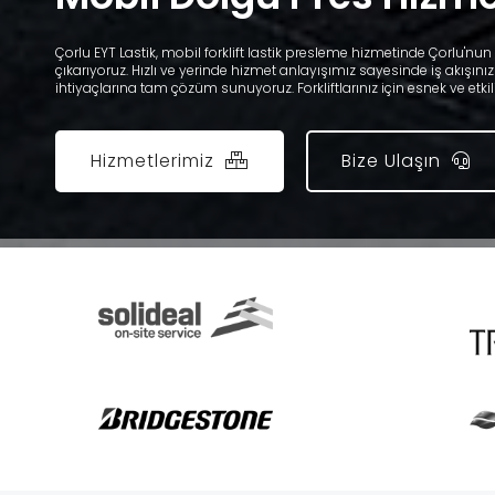
Çorlu EYT Lastik, mobil forklift lastik presleme hizmetinde Çorlu'nu
çıkarıyoruz. Hızlı ve yerinde hizmet anlayışımız sayesinde iş akışınız
ihtiyaçlarına tam çözüm sunuyoruz. Forkliftlarınız için esnek ve etkil
Hizmetlerimiz
Bize Ulaşın